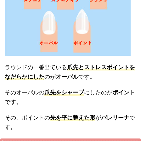
ラウンドの一番出ている
爪先とストレスポイントを
なだらかにした
のが
オーバル
です。
そのオーバルの
爪先をシャープ
にしたのが
ポイント
です。
その、ポイントの
先を平に整えた形
が
バレリーナ
で
す。