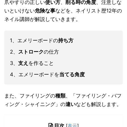
爪やすりの正しい
使い方
、
削る時の角度
、注意しな
いといけない
危険な事
などを、ネイリスト歴
12
年の
ネイル講師が解説していきます。
1、エメリーボードの
持ち方
2、
ストローク
の仕方
3、
支え
を作ること
4、エメリーボードを
当てる角度
また、ファイリングの
種類
、「ファイリング・バフ
ィング・シャイニング」の
違い
なども解説します。
目次
[
表示
]