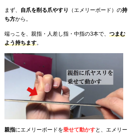
まず、
自爪を削る爪やすり
（エメリーボード）の
持
ち方
から。
端っこを、親指・人差し指・中指の3本で、
つまむ
よう持ちます
。
親指
にエメリーボードを
乗せて動かす
と、エメリー