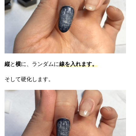
縦
と
横
に、ランダムに
線を入れます。
そして硬化します。