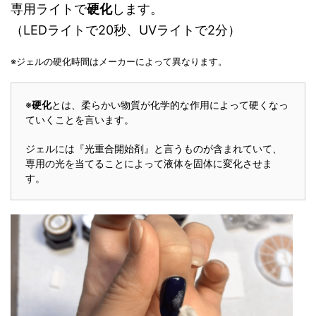
専用ライトで
硬化
します。
（
LED
ライトで
20
秒、
UV
ライトで
2
分）
※ジェルの硬化時間はメーカーによって異なります。
※
硬化
とは、柔らかい物質が化学的な作用によって硬くなっ
ていくことを言います。
ジェルには『光重合開始剤』と言うものが含まれていて、
専用の光を当てることによって液体を固体に変化させま
す。