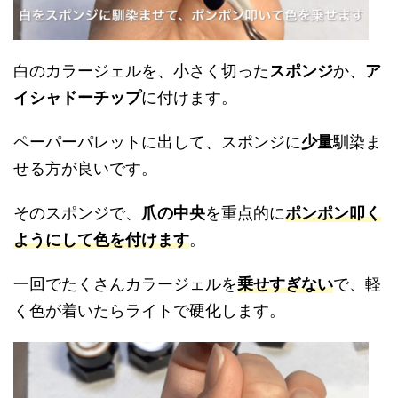
白のカラージェルを、小さく切った
スポンジ
か、
ア
イシャドーチップ
に付けます。
ペーパーパレットに出して、スポンジに
少量
馴染ま
せる方が良いです。
そのスポンジで、
爪の中央
を重点的に
ポンポン叩く
ようにして色を付けます
。
一回でたくさんカラージェルを
乗せすぎない
で、軽
く色が着いたらライトで硬化します。