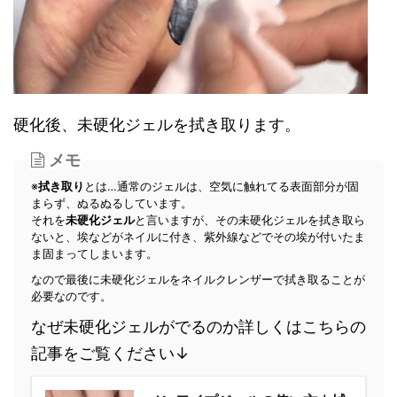
硬化後、未硬化ジェルを拭き取ります。
メモ
※
拭き取り
とは
…通常の
ジェルは、空気に触れてる表面部分が固
まらず、ぬるぬるしています。
それを
未硬化ジェル
と言いますが、その未硬化ジェルを拭き取ら
ないと、埃などがネイルに付き、紫外線などでその埃が付いたま
ま固まってしまいます。
なので最後に未硬化ジェルをネイルクレンザーで拭き取ることが
必要なのです。
なぜ未硬化ジェルがでるのか詳しくはこちらの
記事をご覧ください↓