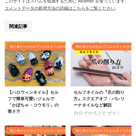
このサイトはスパムを低減するために Akismet を使っています。
コメントデータの処理方法の詳細はこちらをご覧ください
。
関連記事
初心者からのセルフジェルネイルのやり方基本
初心者からのセルフジェルネイルのやり
2020/10/8
2020/10/6
【ハロウィンネイル】セル
セルフネイルの『爪の削り
フで簡単可愛いジェルで
方』スクエアオフ・バレリ
「かぼちゃ・コウモリ」の
ーナネイルなど解説
書き方
自分でやるとむずかし
ハロウィンネイルのやり
い… 『爪の削り方』 エ
方ブログ。代表的モチー
メリーボード（爪やす
初心者からのセルフジェルネイルのやり方基本
初心者からのセルフジェルネイルのやり
フの「かぼちゃ」と「コ
り）の持ち方から、爪の