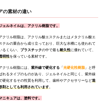
アの素材の違い
ジェルネイルは、
アクリル樹脂
です。
アクリル樹脂は、アクリル酸エステルまたはメタクリル酸エ
ステルの重合から成り立っており、巨大な水槽にも使われて
いるくらい、
プラスチック
の中で最も
耐久性
に優れていて、
透明性
を保っている素材です。
アクリル樹脂には、
紫外線で硬化する
「
光硬化性樹脂
」と呼
ばれるタイプのものがあり、ジェルネイルと同じく、紫外線
で硬化するその性質を利用して、歯科やアクセサリーなど
造
形剤としても利用されています
。
マニキュアは、
塗料
です。