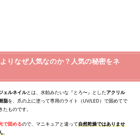
よりなぜ人気なのか？人気の秘密をネ
ジェルネイル
とは、水飴みたいな『とろ〜』とした
アクリル
樹脂
を、爪の上に塗って専用のライト（UV/LED）で固めてで
きたものです。
光で固める
ので、マニキュアと違って
自然乾燥ではありませ
ん
。