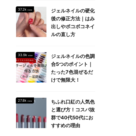
37.2k
ジェルネイルの硬化
view
後の修正方法｜はみ
出しやボコボコネイ
ルの直し方
33.9k
ジェルネイルの色調
view
合5つのポイント｜
たった7色混ぜるだ
けで無限大！
27.8k
ちふれ口紅の人気色
view
と選び方！コスパ抜
群で40代50代にお
すすめの理由