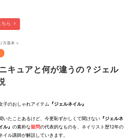
こちら
り方基本
>
本
ニキュアと何が違うの？ジェル
説
女子のおしゃれアイテム
『ジェルネイル』
聞いたことあるけど、今更恥ずかしくて聞けない
『ジェルネ
イル』
の素朴な
疑問
の代表的なものを、ネイリスト歴
12
年の
ネイル講師が解説していきます。