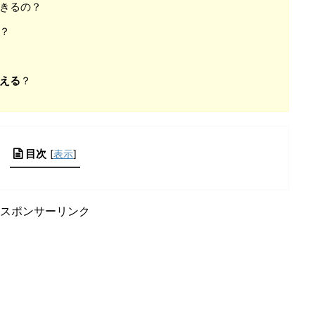
きるの？
？
える
？
目次
[
表示
]
スポンサーリンク