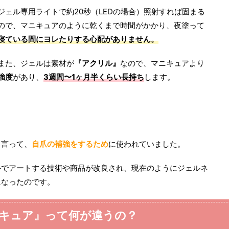
ジェル専用ライトで約20秒（LEDの場合）照射すれば固まる
ので、マニキュアのように乾くまで時間がかかり、夜塗って
寝ている間にヨレたりする心配がありません。
また、ジェルは素材が
『アクリル』
なので、マニキュアより
強度
があり、
3週間〜1ヶ月半くらい長持ち
します。
と言って、
自爪の補強をするため
に使われていました。
ルでアートする技術や商品が改良され、現在のようにジェルネ
になったのです。
キュア
』って何が違うの？