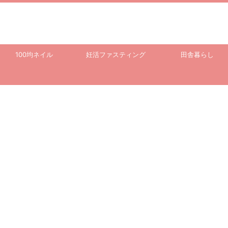
100均ネイル
妊活ファスティング
田舎暮らし