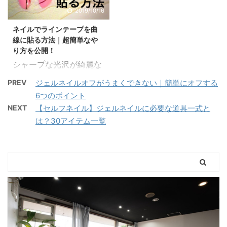
で『銀河』と呼ばれるよ
（ストレートフレンチと
せてご覧ください。 雫
2019/10/16
うになったんだとか。 銀
も言います） 斜めフレン
(しずく)の配置バランス
河ネイルは、他にもギャ
チ 斜めフレンチとは？
ネイルでラインテープを曲
が悪いと、気持ち悪い感
ラクシーネイル、宇宙ネ
斜めにラインを取ったフ
線に貼る方法｜超簡単なや
じになってしまうので配
イル、星空ネイ ...
レンチネイルで ...
り方を公開！
置のバランスと水滴のぷ
シャープな光沢が綺麗な
っくり感を出す方法を、
ラインテープ。 ブロック
ネイリスト歴12年のネイ
PREV
ジェルネイルオフがうまくできない｜簡単にオフする
ネイルなどに良く使われ
ル講師が解説していきま
6つのポイント
ますね。 でも最近では、
す。 水滴ネイルデザイン
NEXT
【セルフネイル】ジェルネイルに必要な道具一式と
ラインテープではありえ
集 シンプル シンプルな
は？30アイテム一覧
ないほどの曲線に貼られ
水滴ネイル しずく しず
たデザインが増えてきて
くネイルで梅雨時期でも
います。 『どうやってる
楽しめる♪ 紫陽花 水滴ネ
の？』 と思うかもしれま
イルとあじさいを合わせ
せんが、実は超かんたん
て 雫型 雫型の水滴ネイ
なのです。 実は、
ル チー ...
『引っ張るだけ！！』 そ
のやり方を、ネイリスト
歴12年のネイル講師が解