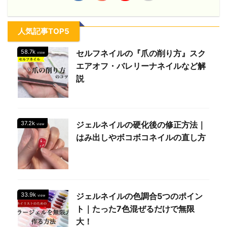
人気記事TOP5
58.7k
セルフネイルの『爪の削り方』スク
view
エアオフ・バレリーナネイルなど解
説
37.2k
ジェルネイルの硬化後の修正方法｜
view
はみ出しやボコボコネイルの直し方
33.9k
ジェルネイルの色調合5つのポイン
view
ト｜たった7色混ぜるだけで無限
大！