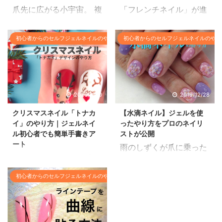
爪先に広がる小宇宙。 複
「フレンチネイル」が進
雑で難しそう。。。と思
化した、爪先に色を付け
う方も多いかもしれませ
る部分が、丸だったり、
初心者からのセルフジェルネイルのやり方基本
初心者からのセルフジェルネイルのやり
んが、実は簡単！ ジェル
斜めにだったり、真横だ
を使った「銀河ネイル」
ったりするアートを、
のやり方と、ポイントや
「変形フレンチ」と言い
コツを、ネイリスト歴12
ます。 実は、通常のフレ
年のネイル講師が解説し
ンチネイルよりも、簡単
2020/9/30
2019/12/28
ていきます。 今年人気の
なのです♪ 3つの定番
クリスマスネイル「トナカ
【水滴ネイル】ジェルを使
おすすめデザインや、色
「変形フレンチ」のやり
イ」のやり方｜ジェルネイ
ったやり方をプロのネイリ
とデザインの組合わせ方
方と、他にもたくさんあ
ル初心者でも簡単手書きア
ストが公開
なども参考になさってく
る『おすすめ変形フレン
ート
雨のしずくが爪に乗った
ださい。 銀河ネイルと
チ14種類』をネイリスト
クリスマスネイルの「ト
ような「水滴ネイル」を
は？ 銀河 そもそも銀河
歴12年のネイル講師が解
ナカイ」を初心者でも簡
ジェルを使ったやり方を
とは、天の川のことを、
説していきます。 ・斜め
初心者からのセルフジェルネイルのやり方基本
単に手書きできるジェル
紹介します。 また、水滴
中国語で「天河」という
フレンチ ・丸フレンチ
ネイルアートのやり方動
ネイルのおすすめデザイ
言葉を由来とし、見た目
（バルーンフレンチとも
画とポイントを解説して
ン集、レジンやマニキュ
が「銀色」だということ
言います） ・横フレンチ
います。
アを使ったやり方も合わ