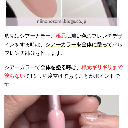
爪先にシアーカラー、
根元
に
濃い色
のフレンチデザ
インをする時は、
シアーカラーを全体に塗って
から
フレンチ部分を作ります。
シアーカラーで
全体を塗る時
は、
根元ギリギリまで
塗らない
で1ミリ程度空けておくことがポイントで
す。