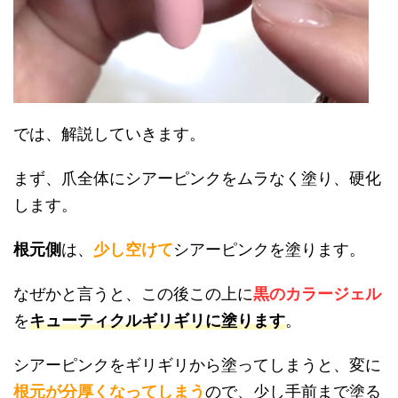
では、解説していきます。
まず、爪全体にシアーピンクをムラなく塗り、硬化
します。
根元側
は、
少し空けて
シアーピンクを塗ります。
なぜかと言うと、この後この上に
黒のカラージェル
を
キューティクルギリギリに塗ります
。
シアーピンクをギリギリから塗ってしまうと、変に
根元が分厚くなってしまう
ので、少し手前まで塗る