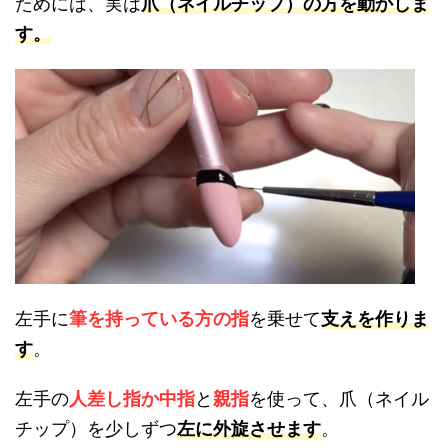
ためには、実は
爪（ネイルチップ）の方を動かしま
す。
左手に
筆を持っている方の指
を乗せて
支えを作りま
す
。
左手の
人差し指か中指
と
親指
を使って、爪（ネイル
チップ）を少しずつ
左に外旋させます
。