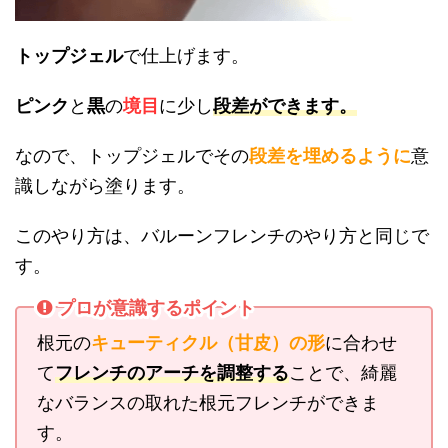
トップジェル
で仕上げます。
ピンク
と
黒
の
境目
に少し
段差ができます。
なので、トップジェルでその
段差を埋めるように
意
識しながら塗ります。
このやり方は、バルーンフレンチのやり方と同じで
す。
プロが意識するポイント
根元の
キューティクル（甘皮）の形
に合わせ
て
フレンチの
ア
ーチを調整する
ことで、綺麗
なバランスの取れた根元フレンチができま
す。