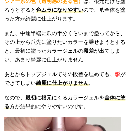
シアー系の色（透明感のある色）
は、根元だけを塗
ろうとすると
色ムラになりやすい
ので、爪全体を塗
った方が綺麗に仕上がります。
また、中途半端に爪の半分くらいまで塗ってから、
その上から爪先に塗りたいカラーを乗せようとする
と、最初に塗ったカラージェルの
段差
が出てしま
い、あまり綺麗に仕上がりません。
あとからトップジェルでその段差を埋めても、
影
が
できてしまい
綺麗に仕上がりません
。
なので、
最初
に
根元にくるカラージェルを
全体に塗
る
方が結果的にやりやすいのです。