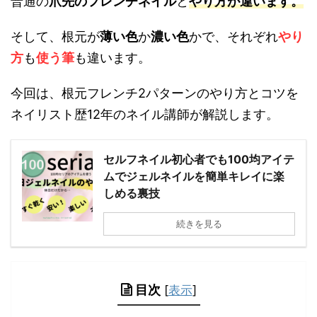
普通の
爪先のフレンチネイル
と
やり方が違います。
そして、根元が
薄い色
か
濃い色
かで、それぞれ
やり
方
も
使う筆
も違います。
今回は、根元フレンチ2パターンのやり方とコツを
ネイリスト歴12年のネイル講師が解説します。
セルフネイル初心者でも100均アイテ
ムでジェルネイルを簡単キレイに楽
しめる裏技
続きを見る
目次
[
表示
]